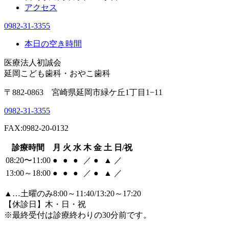
アクセス
0982-31-3355
本日の空き時間
医療法人初誠会
延岡こども歯科・おやこ歯科
〒882-0863 宮崎県延岡市緑ケ丘1丁目1−11
0982-31-3355
FAX:0982-20-0132
診療時間
月
火
水
木
金
土
日/祝
08:20〜11:00
●
●
●
／
●
▲
／
13:00～18:00
●
●
●
／
●
▲
／
▲
…土曜のみ8:00～11:40/13:20～17:20
【休診日】木・日・祝
※最終受付は診療終わりの30分前です。