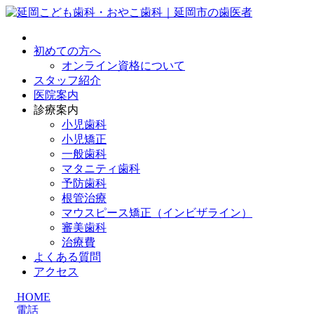
初めての方へ
オンライン資格について
スタッフ紹介
医院案内
診療案内
小児歯科
小児矯正
一般歯科
マタニティ歯科
予防歯科
根管治療
マウスピース矯正（インビザライン）
審美歯科
治療費
よくある質問
アクセス
HOME
電話