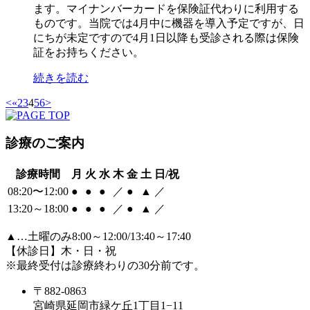
ます。マイナンバーカードを保険証代わりに利用する
ものです。当院では4月中に機器を導入予定ですが、日
にちが未定ですので4月1日以降も受診される際は保険
証をお持ちください。
続きを読む
<
«
2
3
4
5
6
>
診療のご案内
診療時間
月
火
水
木
金
土
日/祝
08:20〜12:00
●
●
●
／
●
▲
／
13:20～18:00
●
●
●
／
●
▲
／
▲
…土曜のみ8:00～12:00/13:40～17:40
【休診日】木・日・祝
※最終受付は診療終わりの30分前です。
〒882-0863
宮崎県延岡市緑ケ丘1丁目1−11