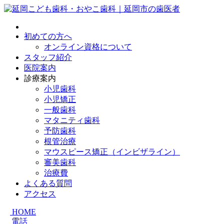
初めての方へ
オンライン資格について
スタッフ紹介
医院案内
診療案内
小児歯科
小児矯正
一般歯科
マタニティ歯科
予防歯科
根管治療
マウスピース矯正（インビザライン）
審美歯科
治療費
よくある質問
アクセス
HOME
電話