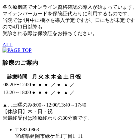
各医療機関でオンライン資格確認の導入が始まっています。
マイナンバーカードを保険証代わりに利用するものです。
当院では4月中に機器を導入予定ですが、日にちが未定です
ので4月1日以降も
受診される際は保険証をお持ちください。
ALL
診療のご案内
診療時間
月
火
水
木
金
土
日/祝
08:20〜12:00
●
●
●
／
●
▲
／
13:20～18:00
●
●
●
／
●
▲
／
▲
…土曜のみ8:00～12:00/13:40～17:40
【休診日】木・日・祝
※最終受付は診療終わりの30分前です。
〒882-0863
宮崎県延岡市緑ケ丘1丁目1−11