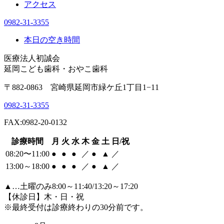
アクセス
0982-31-3355
本日の空き時間
医療法人初誠会
延岡こども歯科・おやこ歯科
〒882-0863 宮崎県延岡市緑ケ丘1丁目1−11
0982-31-3355
FAX:0982-20-0132
診療時間
月
火
水
木
金
土
日/祝
08:20〜11:00
●
●
●
／
●
▲
／
13:00～18:00
●
●
●
／
●
▲
／
▲
…土曜のみ8:00～11:40/13:20～17:20
【休診日】木・日・祝
※最終受付は診療終わりの30分前です。