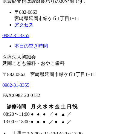
※最終受付は診療終わりの30分前です。
〒882-0863
宮崎県延岡市緑ケ丘1丁目1−11
アクセス
0982-31-3355
本日の空き時間
医療法人初誠会
延岡こども歯科・おやこ歯科
〒882-0863 宮崎県延岡市緑ケ丘1丁目1−11
0982-31-3355
FAX:0982-20-0132
診療時間
月
火
水
木
金
土
日/祝
08:20〜11:00
●
●
●
／
●
▲
／
13:00～18:00
●
●
●
／
●
▲
／
▲
…土曜のみ8:00～11:40/13:20～17:20