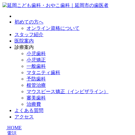
初めての方へ
オンライン資格について
スタッフ紹介
医院案内
診療案内
小児歯科
小児矯正
一般歯科
マタニティ歯科
予防歯科
根管治療
マウスピース矯正（インビザライン）
審美歯科
治療費
よくある質問
アクセス
HOME
電話