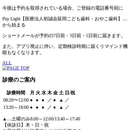
今後は予約を取得されている場合、ご登録の電話番号宛に
Pay Light【医療法人初誠会延岡こども歯科・おやこ歯科】…
から始まる
ショートメールが予約の7日前・3日前・1日前に届きます。
また、アプリ廃止に伴い、定期検診時期に届くリマインド機
能もなくなります。
ALL
診療のご案内
診療時間
月
火
水
木
金
土
日/祝
08:20〜12:00
●
●
●
／
●
▲
／
13:20～18:00
●
●
●
／
●
▲
／
▲
…土曜のみ8:00～12:00/13:40～17:40
【休診日】木・日・祝