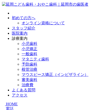
初めての方へ
オンライン資格について
スタッフ紹介
医院案内
診療案内
小児歯科
小児矯正
一般歯科
マタニティ歯科
予防歯科
根管治療
マウスピース矯正（インビザライン）
審美歯科
治療費
よくある質問
アクセス
HOME
電話