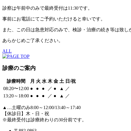
診察は午前中のみで最終受付は11:30です。
事前にお電話にてご予約いただけると幸いです。
また、この日は急患対応のみで、検診・治療の続き等は致し
あらかじめご了承ください。
ALL
診療のご案内
診療時間
月
火
水
木
金
土
日/祝
08:20〜12:00
●
●
●
／
●
▲
／
13:20～18:00
●
●
●
／
●
▲
／
▲
…土曜のみ8:00～12:00/13:40～17:40
【休診日】木・日・祝
※最終受付は診療終わりの30分前です。
〒882-0863