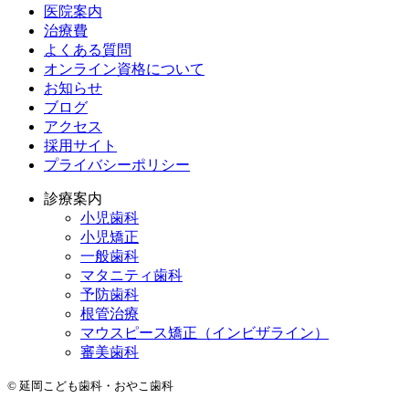
医院案内
治療費
よくある質問
オンライン資格について
お知らせ
ブログ
アクセス
採用サイト
プライバシーポリシー
診療案内
小児歯科
小児矯正
一般歯科
マタニティ歯科
予防歯科
根管治療
マウスピース矯正（インビザライン）
審美歯科
© 延岡こども歯科・おやこ歯科