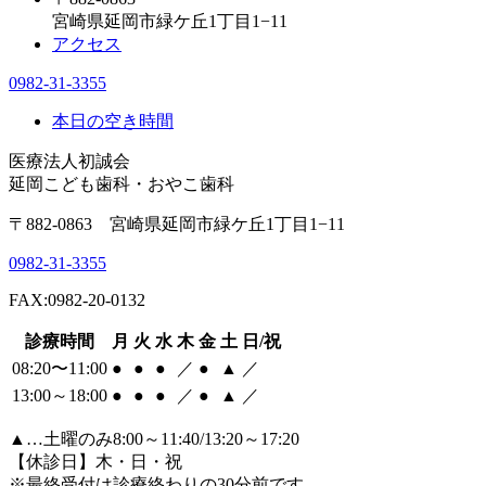
宮崎県延岡市緑ケ丘1丁目1−11
アクセス
0982-31-3355
本日の空き時間
医療法人初誠会
延岡こども歯科・おやこ歯科
〒882-0863 宮崎県延岡市緑ケ丘1丁目1−11
0982-31-3355
FAX:0982-20-0132
診療時間
月
火
水
木
金
土
日/祝
08:20〜11:00
●
●
●
／
●
▲
／
13:00～18:00
●
●
●
／
●
▲
／
▲
…土曜のみ8:00～11:40/13:20～17:20
【休診日】木・日・祝
※最終受付は診療終わりの30分前です。