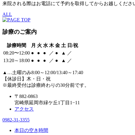
来院される際はお電話にて予約を取得してからお越しくださ
ALL
診療のご案内
診療時間
月
火
水
木
金
土
日/祝
08:20〜12:00
●
●
●
／
●
▲
／
13:20～18:00
●
●
●
／
●
▲
／
▲
…土曜のみ8:00～12:00/13:40～17:40
【休診日】木・日・祝
※最終受付は診療終わりの30分前です。
〒882-0863
宮崎県延岡市緑ケ丘1丁目1−11
アクセス
0982-31-3355
本日の空き時間